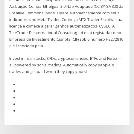
Atribuição-CompartilhaIgual 3.0 Não Adaptada (CC BY-SA 3.0) da
Creative Commons; pode Opere automaticamente com seus
indicadores no Meta Trader. Conheça MTX Trader Escolha sua
licença e comece a gerar ganhos automatizados CySEC. A
TeleTrade-DJ International Consulting Ltd está registada como
Empresa de Investimento Cipriota (CIF) sob o número HE272810
e é licenciada pela
Invest in real stocks, CFDs, cryptocurrencies, ETFs and Forex —
all powered by social trading. Automatically copy people`s
trades and get paid when they copy yours!