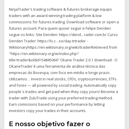
NinjaTrader's trading software & futures brokerage equips
traders with an award-winning trading platform & low
commissions for futures trading. Download software or open a
futures account. Para quem quiser seguir e Felipe Denden
segue os links: Site Denden: https://dend…rader.com.br Curso
Denden Trader: https://ls.c…so/day-trtrader -
Wiktionaryhttps://en.wiktionary.org/wiki/traderRetrieved from
"https://en.wiktionary.org/w/index.php?
title=trader&oldid=54845064" Okane Trader 2.0.1 download - O
OkaneTrader é uma ferramenta de análise técnica das
empresas do Bovespa, com foco em médio e longo prazo.
Utilizamos… Invest in real stocks, CFDs, cryptocurrencies, ETFs
and Forex — all powered by social trading. Automatically copy
people`s trades and get paid when they copy yours! Become a
trader with ZuluTrade using your preferred trading method.
Earn comissions based on your performance by letting
investors copy your trades in their accounts.
E nosso objetivo fazer o